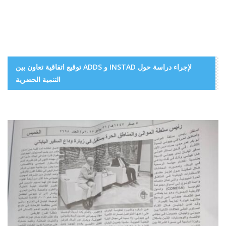
توقيع اتفاقية تعاون بين ADDS و INSTAD لإجراء دراسة حول
التنمية الحضرية