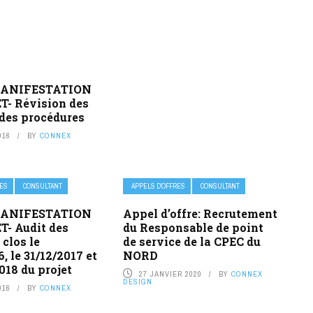
MANIFESTATION
T- Révision des
des procédures
016
BY
CONNEX
RES
CONSULTANT
APPELS D’OFFRES
CONSULTANT
MANIFESTATION
Appel d’offre: Recrutement
T- Audit des
du Responsable de point
 clos le
de service de la CPEC du
, le 31/12/2017 et
NORD
2018 du projet
27 JANVIER 2020
BY
CONNEX
DESIGN
016
BY
CONNEX