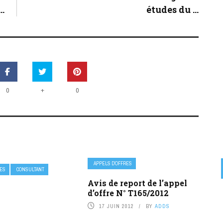
.
études du ...
+
0
0
APPELS D’OFFRES
RES
CONSULTANT
Avis de report de l’appel
d’offre N° T165/2012
17 JUIN 2012
BY
ADDS