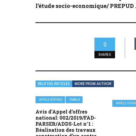
l’étude socio-economique/ PREPUD ..
0
SHARES
RELATED ARTICLES
MORE FROM AUTHOR
APPELS D’OFFRES
TRAVAUX
APPELS D’OFF
Avis d’Appel d’offres
national: 002/2019/FAD-
PARSER/ADDS-Lot n°1 :
Réalisation des travaux
construction d’un centre