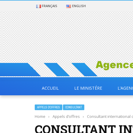
FRANÇAIS
ENGLISH
ACCUEIL
LE MINISTÉRE
L’AGEN
APPELS D’OFFRES
CONSULTANT
Home
›
Appels d’offres
›
Consultant international
CONSULTANT IN