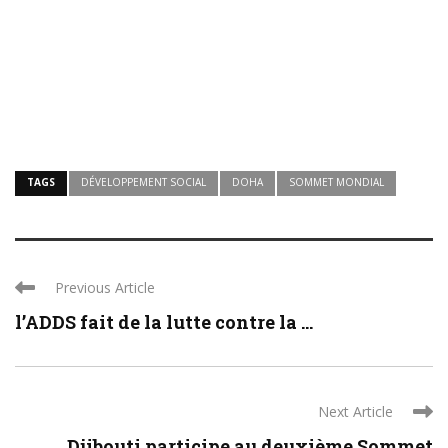
TAGS
DÉVELOPPEMENT SOCIAL
DOHA
SOMMET MONDIAL
Previous Article
l’ADDS fait de la lutte contre la ...
Next Article
Djibouti participe au deuxième Sommet