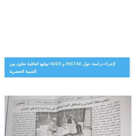
توقيع اتفاقية تعاون بين ADDS و INSTAD لإجراء دراسة حول
التنمية الحضرية