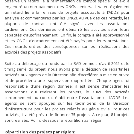
observé un retard lié à l’alimentation de compte spécial, celle-ci a
engendré un non paiement des ONGs seniors. Il ya eu également
un retard lié à la remises de projets associatifs à l’ADDS pour
analyse et commentaires par les ONGs. Au vue des ces retards, les
pluparts de contrats ont été signés avec les associations
tardivement. Ces dernières ont démarré les activités selon leurs
capacités d’autofinancement. En fin, le compte a été approvisionné
et les ONGs d’encadrement ont été payés pour leurs prestations.
Ces retards ont eu des conséquences sur les réalisations des
activités des projets associatifs.
Suite au déblocage du fonds par la BAD en mois d’avril 2015 et le
timing serré du projet, nous avons pris la décision de repartir les
activités aux agents de la Direction afin d’accélérer la mise en ouvre
et de procéder à une supervision rapprochées. Chaque agent fut
responsable d’une région donnée; il est sensé d’encadrer les
associations qui réalisent les projets, le suivi des activités
conformément au contrat établi entre l’association et l’ADDS. Les
agents se sont appuyés sur les techniciens de la Direction
d’infrastructure pour les projets relatifs au génie civile. Pour ces
activités, il a été prévu de financer 75 projets. A ce jour, 81 projets
sont réalisés. Voir ci-dessous la répartition par région.
Répartition des projets par région: