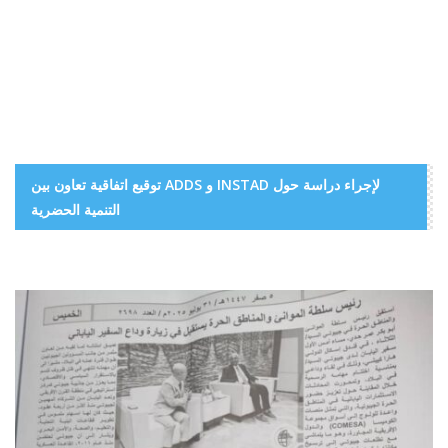
توقيع اتفاقية تعاون بين ADDS و INSTAD لإجراء دراسة حول
التنمية الحضرية