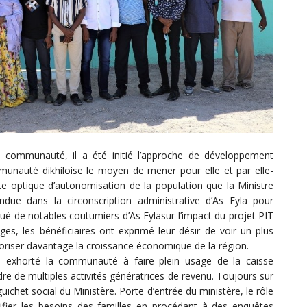
a communauté, il a été initié l’approche de développement
nauté dikhiloise le moyen de mener pour elle et par elle-
 optique d’autonomisation de la population que la Ministre
endue dans la circonscription administrative d’As Eyla pour
é de notables coutumiers d’As Eylasur l’impact du projet PIT
ges, les bénéficiaires ont exprimé leur désir de voir un plus
voriser davantage la croissance économique de la région.
a exhorté la communauté à faire plein usage de la caisse
re de multiples activités génératrices de revenu. Toujours sur
guichet social du Ministère. Porte d’entrée du ministère, le rôle
entifier les besoins des familles en procédant à des enquêtes