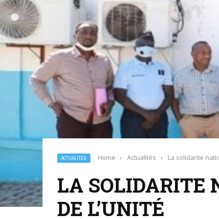
Home
›
Actualités
›
La solidarite nati
ACTUALITÉS
LA SOLIDARITE 
DE L’UNITÉ