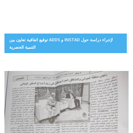
توقيع اتفاقية تعاون بين ADDS و INSTAD لإجراء دراسة حول
التنمية الحضرية