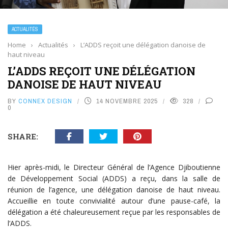
ACTUALITÉS
Home
›
Actualités
›
L’ADDS reçoit une délégation danoise de
haut niveau
L’ADDS REÇOIT UNE DÉLÉGATION
DANOISE DE HAUT NIVEAU
BY
CONNEX DESIGN
14 NOVEMBRE 2025
328
0
SHARE:
Hier après-midi, le Directeur Général de l’Agence Djiboutienne
de Développement Social (ADDS) a reçu, dans la salle de
réunion de l’agence, une délégation danoise de haut niveau.
Accueillie en toute convivialité autour d’une pause-café, la
délégation a été chaleureusement reçue par les responsables de
l’ADDS.