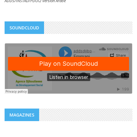
ADDS/INSTAD/PDUI2 Version Arabe
SOUNDCLOUD
MAGAZINES