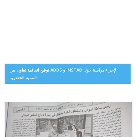
توقيع اتفاقية تعاون بين ADDS و INSTAD لإجراء دراسة حول
التنمية الحضرية