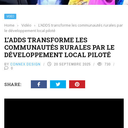
VIDÉO
Home
›
Vidéo
›
L’ADDS transforme les communautés rurales par
le développement local piloté
L’ADDS TRANSFORME LES
COMMUNAUTÉS RURALES PAR LE
DÉVELOPPEMENT LOCAL PILOTÉ
BY
CONNEX DESIGN
20 SEPTEMBRE 2025
730
0
SHARE: