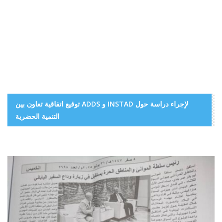
توقيع اتفاقية تعاون بين ADDS و INSTAD لإجراء دراسة حول
التنمية الحضرية