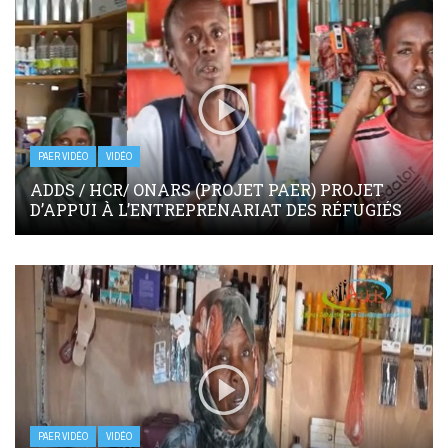
PAER VIDÉO
VIDÉO
ADDS / HCR/ ONARS (PROJET PAER) PROJET
D’APPUI À L’ENTREPRENARIAT DES RÉFUGIÉS
PAER VIDÉO
VIDÉO