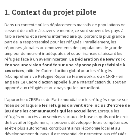
GEA : QUAND LA SOLIDARITÉ TRANSFORME LA
1. Context du projet pilote
VIE DES FEMMES ET DYNAMISE LES RÉGIONS DE
L’INTÉRIEUR
Dans un contexte où les déplacements massifs de populations ne
cessent de croître à travers le monde, ce sont souvent les pays à
faible revenu et à revenu intermédiaire qui portent la plus grande
part de la responsabilité pour les réfugiés. Parallèlement, les
réponses globales aux mouvements des populations de grande
ampleur demeurent inadéquates et sous-financées, laissant les
réfugiés face à un avenir incertain.
La Déclaration de New York
énonce une vision fondée sur une réponse plus prévisible à
ces crises
, intitulée Cadre d'action global pour les réfugiés
(«Comprehensive Refugee Reponse Framework », ou « CRRF » en
ACTUALITÉS
anglais). Ce Cadre d'action appelle à une intensification du soutien
apporté aux réfugiés et aux pays qui les accueillent.
RÉCEPTION D’UN NOUVEAU CAMION RENAULT
DESTINÉ AU TRANSPORT DES BENNES DES
L’approche « CRRF » et du Pacte mondial sur les réfugiés repose sur
DÉCHETS SOLIDES
l’idée selon laquelle
les réfugiés doivent être inclus d’entrée de
jeu dans les communautés qui les accueillent
. Lorsque les
réfugiés ont accès aux services sociaux de base et qu’ils ont le droit
de travailler légalement, ils peuvent développer leurs compétences
et être plus autonomes, contribuant ainsi l’économie local et au
développement du pays. Il est essentiel de permettre aux réfugiés