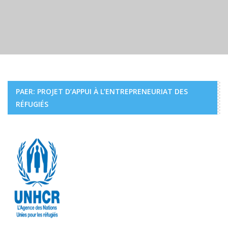
PAER: PROJET D’APPUI À L’ENTREPRENEURIAT DES
ACTUALITÉS
RÉFUGIÉS
INTERVIEW EXCLUSIVE : MAHDI MOHAMED
DJAMA DIRECTEUR GÉNÉRAL DE L’ADDS
ACTUALITÉS