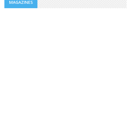
MAGAZINES
MAGAZINES
PUBLICATIONS @FR
MAGAZINE “AGIR” NUMÉRO 4 /
EDITORIAL.
Des valeurs dont la mesure ne peut être comble dans un
monde, emblématique de facteurs d’imprévisibilité et de
déchirements internes de sociétés et qui détient le triste
record jamais égalé ...