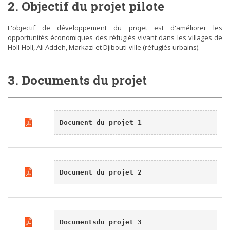
2. Objectif du projet pilote
L'objectif de développement du projet est d'améliorer les
opportunités économiques des réfugiés vivant dans les villages de
Holl-Holl, Ali Addeh, Markazi et Djibouti-ville (réfugiés urbains).
3. Documents du projet
ACTUALITÉS
ACCUEIL CHALEUREUX DU PERSONNEL DE L’ADDS
POUR SON EXCELLENCE MME OULOUFA ISMAÏL
Document du projet 1
ABDO MINISTRE DES AFFAIRES SOCIALES ET DES
SOLIDARITÉS
Document du projet 2
Documentsdu projet 3