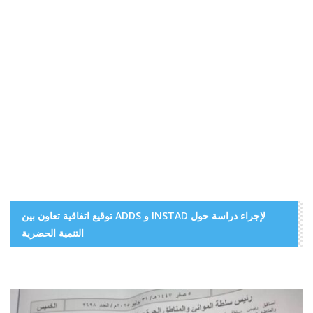
توقيع اتفاقية تعاون بين ADDS و INSTAD لإجراء دراسة حول
التنمية الحضرية