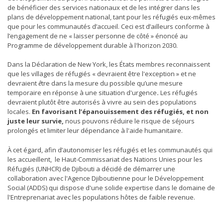
de bénéficier des services nationaux et de les intégrer dans les
plans de développement national, tant pour les réfugiés eux-mêmes
que pour les communautés d’accueil. Ceci est d’ailleurs conforme à
l’engagement de ne « laisser personne de côté » énoncé au
Programme de développement durable à l'horizon 2030.
ACTUALITÉS
ADDS/AFD : UN CAMION FLAMBANT NEUF ET 2
Dans la Déclaration de New York, les États membres reconnaissent
BENNES DE 20 M3 CHACUNE POUR RENFORCER
que les villages de réfugiés « devraient être l'exception » et ne
L’OVD
devraient
ê
tre dans la mesure du possible qu’une mesure
temporaire en réponse à une situation d'urgence
.
Les réfugiés
devraient plutôt être autorisés à vivre au sein des populations
locales.
En favorisant l’épanouissement des réfugiés, et non
juste leur survie,
nous pouvons réduire le risque de séjours
prolongés et limiter leur dépendance à l'aide humanitaire.
À cet égard, afin d’autonomiser les réfugiés et les communautés qui
les accueillent, le Haut-Commissariat des Nations Unies pour les
Réfugiés (UNHCR) de Djibouti a décidé de démarrer une
ACTUALITÉS
collaboration avec l'Agence Djiboutienne pour le Développement
Social (ADDS) qui dispose d'une solide expertise dans le domaine de
ADDS/MENFOP: LANCEMENT OFFICIEL DES
l'Entreprenariat avec les populations hôtes de faible revenue.
FORMATIONS PROFESSIONNELLES DANS LE
CADRE DU PROJET DE DÉVELOPPEMENT URBAIN
INTÉGRÉ II (PDUI2)