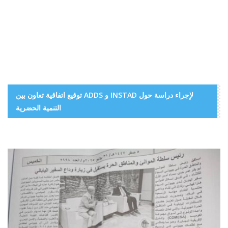
توقيع اتفاقية تعاون بين ADDS و INSTAD لإجراء دراسة حول
التنمية الحضرية