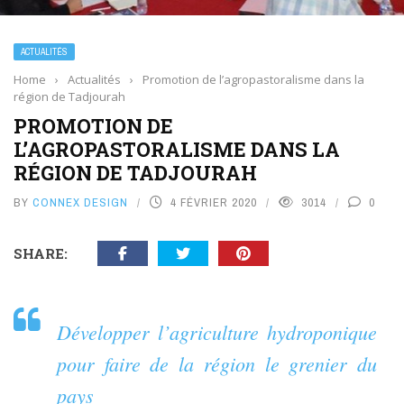
ACTUALITÉS
Home
›
Actualités
›
Promotion de l’agropastoralisme dans la
région de Tadjourah
PROMOTION DE
L’AGROPASTORALISME DANS LA
RÉGION DE TADJOURAH
BY
CONNEX DESIGN
4 FÉVRIER 2020
3014
0
SHARE:
Développer l’agriculture hydroponique
pour faire de la région le grenier du
pays