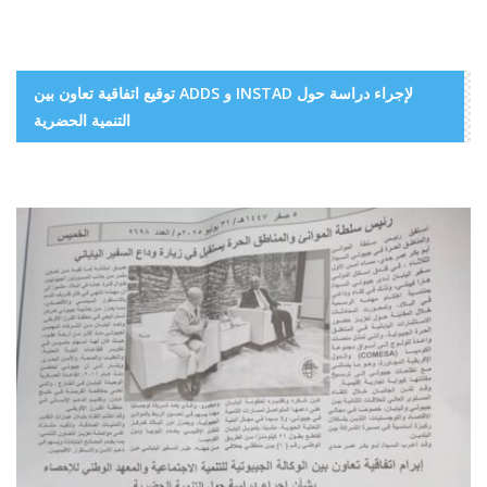
توقيع اتفاقية تعاون بين ADDS و INSTAD لإجراء دراسة حول
التنمية الحضرية