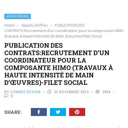
APPELS D’OFFRES
Home
›
Appels d’offres
›
PUBLICATION DES
CONTRATS:Recrutement d’un coordinateur pour la composante HIMO
(travaux à Haute Intensité de Main d’œuvres)-Filet Social
PUBLICATION DES
CONTRATS:RECRUTEMENT D’UN
COORDINATEUR POUR LA
COMPOSANTE HIMO (TRAVAUX À
HAUTE INTENSITÉ DE MAIN
D’ŒUVRES)-FILET SOCIAL
BY
CONNEX DESIGN
23 NOVEMBRE 2013
2854
0
SHARE: