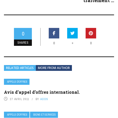
traitement ...
0
SHARES
+
0
0
RELATED ARTICLES
MORE FROM AUTHOR
APPELS D’OFFRES
Avis d’appel d’offres international.
27 AVRIL 2011
BY
ADDS
APPELS D’OFFRES
BIENS ET SERVICES