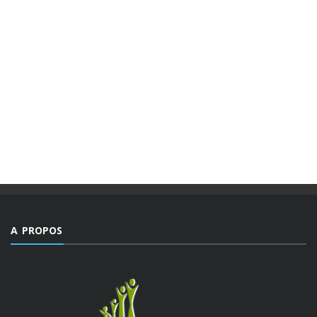
MAGAZINES
PUBLICATIONS @FR
MAGAZINE “AGIR” NUMÉRO 4 /
EDITORIAL.
Des valeurs dont la mesure ne peut être comble dans un
monde, emblématique de facteurs d’imprévisibilité et de
déchirements internes de sociétés et qui détient le triste
record jamais égalé ...
A PROPOS