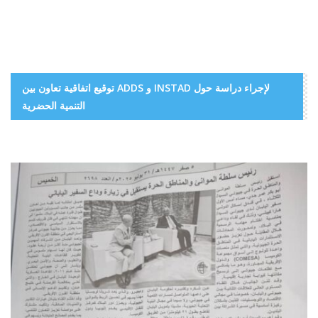
توقيع اتفاقية تعاون بين ADDS و INSTAD لإجراء دراسة حول
التنمية الحضرية