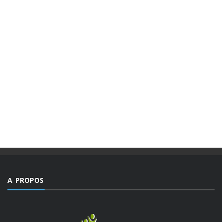
MAGAZINES
PUBLICATIONS @FR
MAGAZINE “AGIR” NUMÉRO 4 /
EDITORIAL.
Des valeurs dont la mesure ne peut être comble dans un
monde, emblématique de facteurs d’imprévisibilité et de
déchirements internes de sociétés et qui détient le triste
record jamais égalé ...
A PROPOS