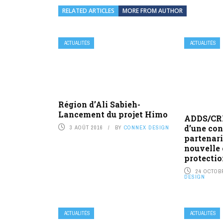
RELATED ARTICLES
MORE FROM AUTHOR
ACTUALITÉS
ACTUALITÉS
Région d’Ali Sabieh-
Lancement du projet Himo
ADDS/CRD
d’une co
3 AOÛT 2016
BY
CONNEX DESIGN
partenari
nouvelle 
protectio
24 OCTOB
DESIGN
ACTUALITÉS
ACTUALITÉS