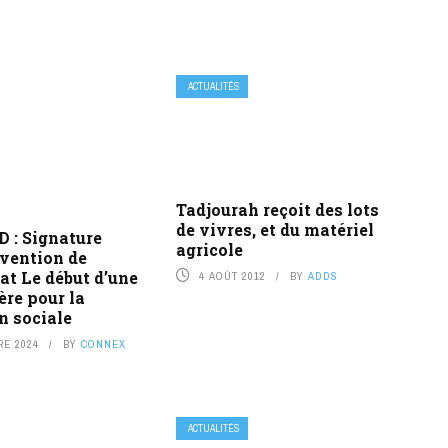
ACTUALITÉS
Tadjourah reçoit des lots
de vivres, et du matériel
 : Signature
agricole
nvention de
at Le début d’une
4 AOÛT 2012
BY
ADDS
ère pour la
n sociale
RE 2024
BY
CONNEX
ACTUALITÉS