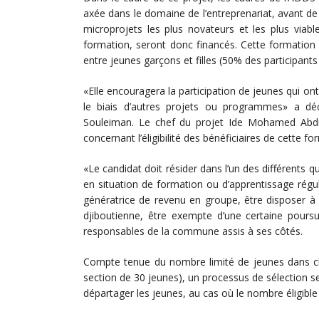
axée dans le domaine de l’entreprenariat, avant de
microprojets les plus novateurs et les plus viab
formation, seront donc financés. Cette formation v
entre jeunes garçons et filles (50% des participant
«Elle encouragera la participation de jeunes qui o
le biais d’autres projets ou programmes» a déc
Souleiman. Le chef du projet Ide Mohamed Abdilla
concernant l’éligibilité des bénéficiaires de cette fo
«Le candidat doit résider dans l’un des différents 
en situation de formation ou d’apprentissage régul
génératrice de revenu en groupe, être disposer à 
djiboutienne, être exempte d’une certaine poursuite
responsables de la commune assis à ses côtés.
Compte tenue du nombre limité de jeunes dans c
section de 30 jeunes), un processus de sélection se
départager les jeunes, au cas où le nombre éligible