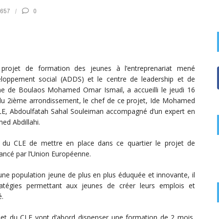
657
0
projet de formation des jeunes à l’entreprenariat mené
eloppement social (ADDS) et le centre de leadership et de
une de Boulaos Mohamed Omar Ismail, a accueilli le jeudi 16
te du 2ième arrondissement, le chef de ce projet, Ide Mohamed
u CLE, Abdoulfatah Sahal Souleiman accompagné d’un expert en
ed Abdillahi.
et du CLE de mettre en place dans ce quartier le projet de
nancé par l’Union Européenne.
d’une population jeune de plus en plus éduquée et innovante, il
atégies permettant aux jeunes de créer leurs emplois et
é.
 et du CLE vont d’abord dispenser une formation de 2 mois,