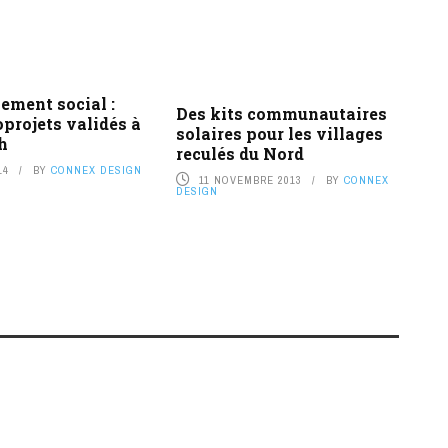
ement social :
Des kits communautaires
projets validés à
solaires pour les villages
h
reculés du Nord
14
BY
CONNEX DESIGN
11 NOVEMBRE 2013
BY
CONNEX
DESIGN