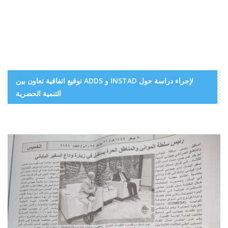
توقيع اتفاقية تعاون بين ADDS و INSTAD لإجراء دراسة حول
التنمية الحضرية