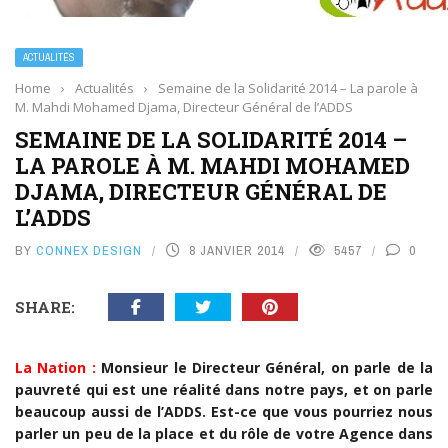
ACTUALITÉS
Home
›
Actualités
›
Semaine de la Solidarité 2014 – La parole à
M. Mahdi Mohamed Djama, Directeur Général de l’ADDS
SEMAINE DE LA SOLIDARITÉ 2014 –
LA PAROLE À M. MAHDI MOHAMED
DJAMA, DIRECTEUR GÉNÉRAL DE
L’ADDS
BY
CONNEX DESIGN
8 JANVIER 2014
5457
0
SHARE:
La Nation :
Monsieur le Directeur Général, on parle de la
pauvreté qui est une réalité dans notre pays, et on parle
beaucoup aussi de l’ADDS. Est-ce que vous pourriez nous
parler un peu de la place et du rôle de votre Agence dans