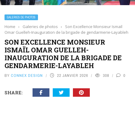
GALERIES DE PHOTOS
Home
›
Galeries de photos
›
Son Excellence Monsieur Ismaïl
Omar Guelleh-Inauguration de la brigade de gendarmerie-Layableh
SON EXCELLENCE MONSIEUR
ISMAÏL OMAR GUELLEH-
INAUGURATION DE LA BRIGADE DE
GENDARMERIE-LAYABLEH
BY
CONNEX DESIGN
22 JANVIER 2026
308
0
SHARE: