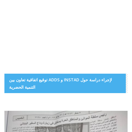
توقيع اتفاقية تعاون بين ADDS و INSTAD لإجراء دراسة حول
التنمية الحضرية