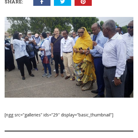
SHARE:
[ngg src=”galleries” ids=”29″ display=”basic_thumbnail”]