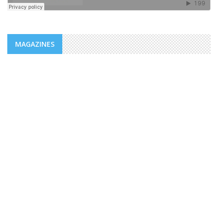
MAGAZINES
MAGAZINES
PUBLICATIONS @FR
MAGAZINE “AGIR” NUMÉRO 4 /
EDITORIAL.
Des valeurs dont la mesure ne peut être comble dans un