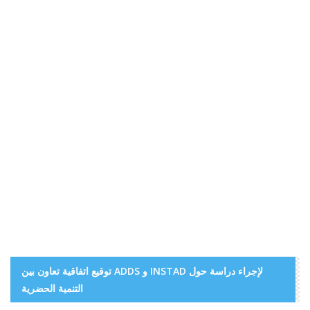
توقيع اتفاقية تعاون بين ADDS و INSTAD لإجراء دراسة حول
التنمية الحضرية