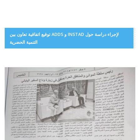
توقيع اتفاقية تعاون بين ADDS و INSTAD لإجراء دراسة حول
التنمية الحضرية