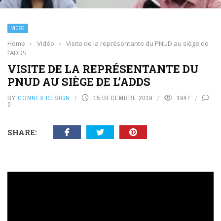
VIDÉO
Home
›
Vidéo
›
Visite de la représentante du PNUD au siège de
l’ADDS
VISITE DE LA REPRÉSENTANTE DU
PNUD AU SIÈGE DE L’ADDS
BY
CONNEX DESIGN
15 DÉCEMBRE 2019
1947
0
SHARE: