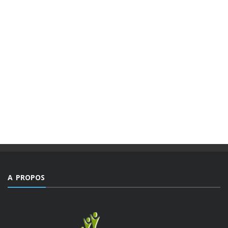
MAGAZINES
PUBLICATIONS @FR
MAGAZINE “AGIR” NUMÉRO 4 /
EDITORIAL.
Des valeurs dont la mesure ne peut être comble dans un
monde, emblématique de facteurs d’imprévisibilité et de
déchirements internes de sociétés et qui détient le triste
record jamais égalé ...
A PROPOS