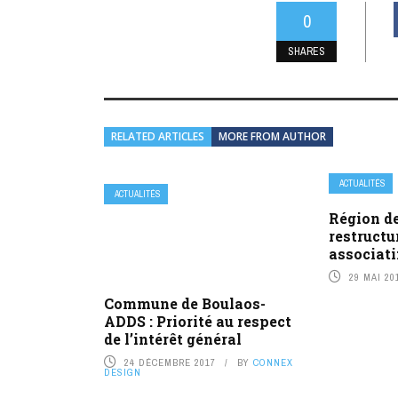
0
SHARES
RELATED ARTICLES
MORE FROM AUTHOR
ACTUALITÉS
ACTUALITÉS
Région de
restructu
associati
29 MAI 20
Commune de Boulaos-
ADDS : Priorité au respect
de l’intérêt général
24 DÉCEMBRE 2017
BY
CONNEX
DESIGN