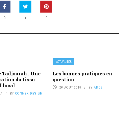
+
0
0
ACTUALITÉS
 Tadjourah : Une
Les bonnes pratiques en
ration du tissu
question
f local
26 AOÛT 2010
BY
ADDS
14
BY
CONNEX DESIGN