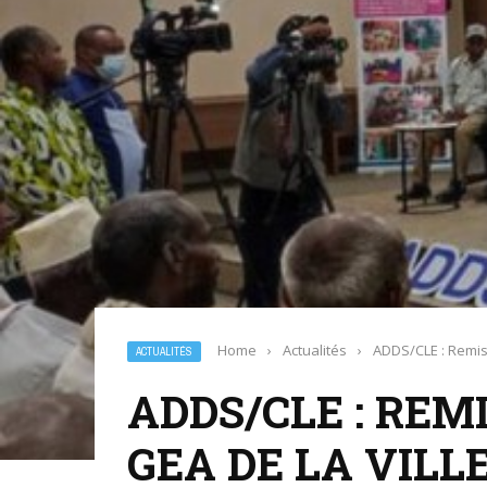
Home
›
Actualités
›
ADDS/CLE : Remis
ACTUALITÉS
ADDS/CLE : REM
GEA DE LA VILL