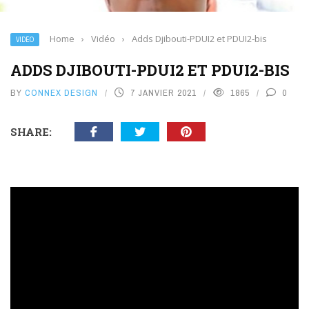
Home
›
Vidéo
›
Adds Djibouti-PDUI2 et PDUI2-bis
VIDÉO
ADDS DJIBOUTI-PDUI2 ET PDUI2-BIS
BY
CONNEX DESIGN
7 JANVIER 2021
1865
0
SHARE: