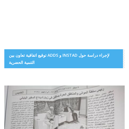
توقيع اتفاقية تعاون بين ADDS و INSTAD لإجراء دراسة حول
التنمية الحضرية