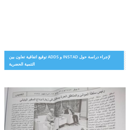
توقيع اتفاقية تعاون بين ADDS و INSTAD لإجراء دراسة حول
التنمية الحضرية