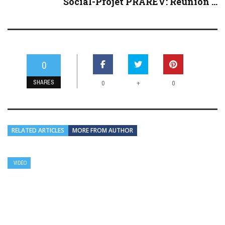
Social-Projet PRAREV: Réunion ...
0
SHARES
+
0
0
RELATED ARTICLES
MORE FROM AUTHOR
VIDÉO