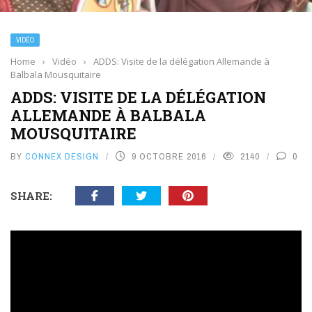
VIDÉO
Home
›
Vidéo
›
ADDS: Visite de la délégation Allemande à
Balbala Mousquitaire
ADDS: VISITE DE LA DÉLÉGATION
ALLEMANDE À BALBALA
MOUSQUITAIRE
BY
CONNEX DESIGN
9 OCTOBRE 2016
2140
0
SHARE: