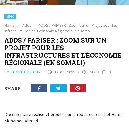
VIDÉO
Home
›
Vidéo
›
ADDS / PARISER : Zoom sur un Projet pour les
Infrastructures et l’Économie Régionale (en somali)
ADDS / PARISER : ZOOM SUR UN
PROJET POUR LES
INFRASTRUCTURES ET L’ÉCONOMIE
RÉGIONALE (EN SOMALI)
BY
CONNEX DESIGN
17 MAI 2025
749
0
SHARE:
Documentaire réalisé et produit par le rédacteur en chef Hamza
Mohamed Ahmed.