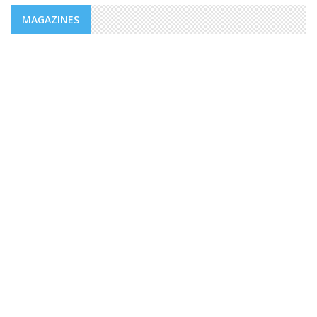
MAGAZINES
MAGAZINES
PUBLICATIONS @FR
MAGAZINE “AGIR” NUMÉRO 4 /
EDITORIAL.
Des valeurs dont la mesure ne peut être comble dans un
monde, emblématique de facteurs d’imprévisibilité et de
déchirements internes de sociétés et qui détient le triste
record jamais égalé ...