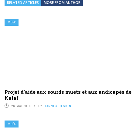
RELATED ARTICLES
MORE FROM AUTHOR
VIDÉO
Projet d’aide aux sourds muets et aux andicapés de
Kalaf
26 MAI 2016
BY
CONNEX DESIGN
VIDÉO