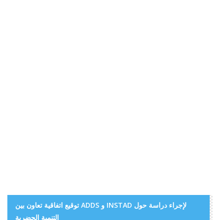
توقيع اتفاقية تعاون بين ADDS و INSTAD لإجراء دراسة حول
التنمية الحضرية