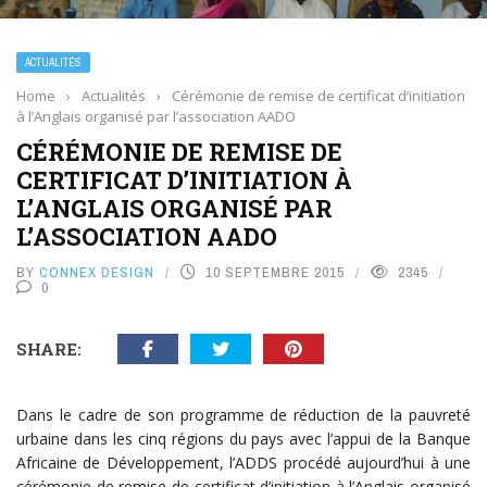
ACTUALITÉS
Home
›
Actualités
›
Cérémonie de remise de certificat d’initiation
à l’Anglais organisé par l’association AADO
CÉRÉMONIE DE REMISE DE
CERTIFICAT D’INITIATION À
L’ANGLAIS ORGANISÉ PAR
L’ASSOCIATION AADO
BY
CONNEX DESIGN
10 SEPTEMBRE 2015
2345
0
SHARE:
Dans le cadre de son programme de réduction de la pauvreté
urbaine dans les cinq régions du pays avec l’appui de la Banque
Africaine de Développement, l’ADDS procédé aujourd’hui à une
cérémonie de remise de certificat d’initiation à l’Anglais organisé