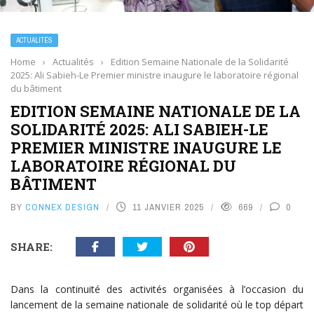
ACTUALITÉS
Home
›
Actualités
›
Edition Semaine Nationale de la Solidarité
2025: Ali Sabieh-Le Premier ministre inaugure le laboratoire régional
du bâtiment
EDITION SEMAINE NATIONALE DE LA
SOLIDARITÉ 2025: ALI SABIEH-LE
PREMIER MINISTRE INAUGURE LE
LABORATOIRE RÉGIONAL DU
BÂTIMENT
BY
CONNEX DESIGN
11 JANVIER 2025
669
0
SHARE:
Dans la continuité des activités organisées à l’occasion du
lancement de la semaine nationale de solidarité où le top départ