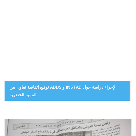
توقيع اتفاقية تعاون بين ADDS و INSTAD لإجراء دراسة حول
التنمية الحضرية