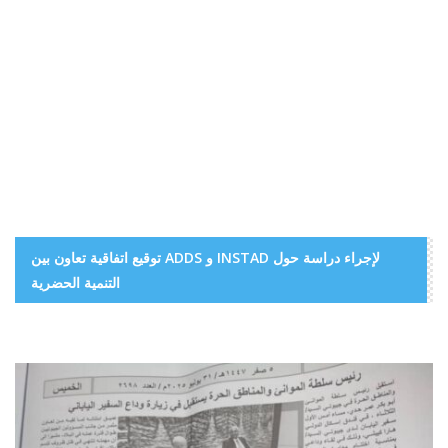
توقيع اتفاقية تعاون بين ADDS و INSTAD لإجراء دراسة حول
التنمية الحضرية