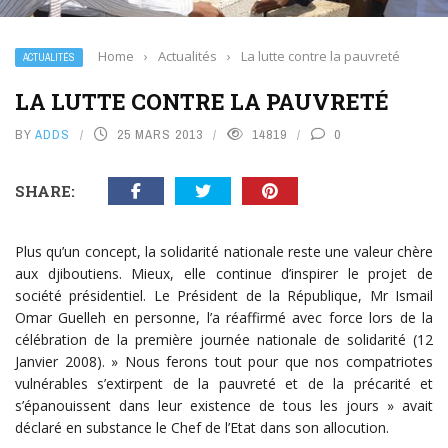
Home
›
Actualités
›
La lutte contre la pauvreté
ACTUALITÉS
LA LUTTE CONTRE LA PAUVRETÉ
BY
ADDS
25 MARS 2013
14819
0
SHARE:
Plus qu’un concept, la solidarité nationale reste une valeur chère
aux djiboutiens. Mieux, elle continue d’inspirer le projet de
société présidentiel. Le Président de la République, Mr Ismail
Omar Guelleh en personne, l’a réaffirmé avec force lors de la
célébration de la première journée nationale de solidarité (12
Janvier 2008). » Nous ferons tout pour que nos compatriotes
vulnérables s’extirpent de la pauvreté et de la précarité et
s’épanouissent dans leur existence de tous les jours » avait
déclaré en substance le Chef de l’Etat dans son allocution.