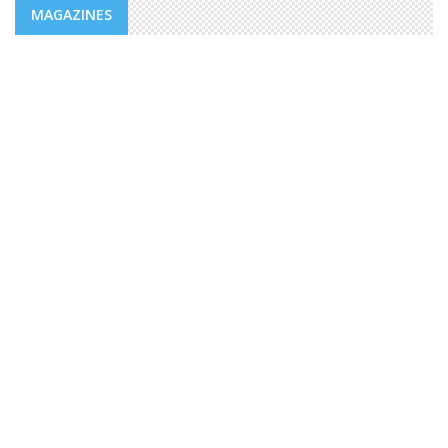
MAGAZINES
MAGAZINES
PUBLICATIONS @FR
MAGAZINE “AGIR” NUMÉRO 4 /
EDITORIAL.
Des valeurs dont la mesure ne peut être comble dans un
monde, emblématique de facteurs d’imprévisibilité et de
déchirements internes de sociétés et qui détient le triste
record jamais égalé ...