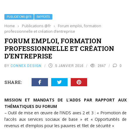
PUBLICATIONS @FR
RAPPORTS
Home
›
Publications @fr
›
Forum emploi, formation
professionnelle et création d’entreprise
FORUM EMPLOI, FORMATION
PROFESSIONNELLE ET CRÉATION
D’ENTREPRISE
BY
CONNEX DESIGN
5 JANVIER 2016
2647
0
SHARE:
MISSION ET MANDATS DE L’ADDS PAR RAPPORT AUX
THÉMATIQUES DU FORUM
– Outil de mise en œuvre de l’INDS axes 2 et 3 : « Promotion de
l’accès aux services sociaux de base » et « Opportunités de
revenus et d’emplois pour les pauvres et filet de sécurité »