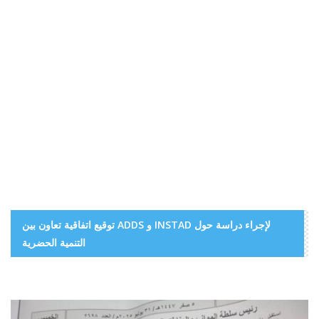
توقيع اتفاقية تعاون بين ADDS و INSTAD لإجراء دراسة حول
التنمية الحضرية