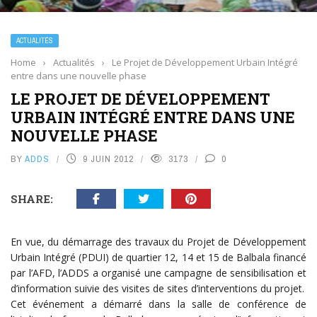
ACTUALITÉS
Home
›
Actualités
›
Le Projet de Développement Urbain Intégré
entre dans une nouvelle phase
LE PROJET DE DÉVELOPPEMENT
URBAIN INTÉGRÉ ENTRE DANS UNE
NOUVELLE PHASE
BY
ADDS
9 JUIN 2012
3173
0
SHARE:
En vue, du démarrage des travaux du Projet de Développement
Urbain Intégré (PDUI) de quartier 12, 14 et 15 de Balbala financé
par l’AFD, l’ADDS a organisé une campagne de sensibilisation et
d’information suivie des visites de sites d’interventions du projet.
Cet événement a démarré dans la salle de conférence de