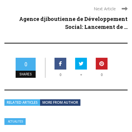
Next Article
Agence djiboutienne de Développement
Social: Lancement de ...
0
SHARES
+
0
0
RELATED ARTICLES
MORE FROM AUTHOR
ACTUALITÉS