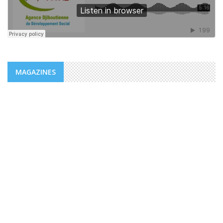
MAGAZINES
MAGAZINES
PUBLICATIONS @FR
MAGAZINE “AGIR” NUMÉRO 4 /