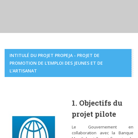
ACTUALITÉS
ACTUALITÉS PROPEJA
QUAND DES MARINS JAPONAIS DÉCOUVRENT
L’ARTISANAT DJIBOUTIEN
INTITULÉ DU PROJET PROPEJA - PROJET DE
PROMOTION DE L’EMPLOI DES JEUNES ET DE
L’ARTISANAT
1. Objectifs du
projet pilote
ACTUALITÉS
ACTUALITÉS PROPEJA
HAMZEH ABDILLAHI ISSACK CONSULTANT
CHARGÉ DES ÉTUDES MARKETING ET DE LA
Le Gouvernement en
COMMERCIALISATION À L’ADDS
collaboration avec la Banque