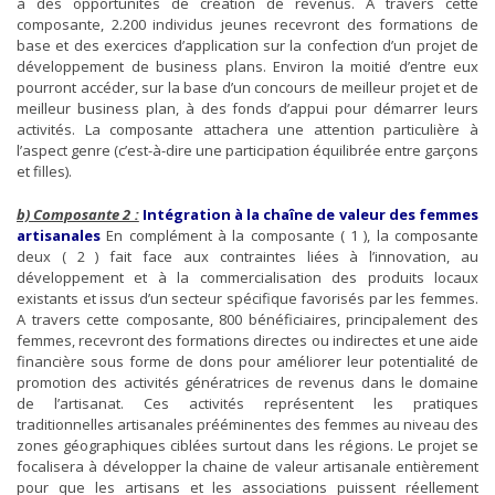
à des opportunités de création de revenus. A travers cette
TADJOURAH: PROPEJA
composante, 2.200 individus jeunes recevront des formations de
base et des exercices d’application sur la confection d’un projet de
développement de business plans. Environ la moitié d’entre eux
pourront accéder, sur la base d’un concours de meilleur projet et de
meilleur business plan, à des fonds d’appui pour démarrer leurs
activités. La composante attachera une attention particulière à
l’aspect genre (c’est-à-dire une participation équilibrée entre garçons
et filles).
b)
Composante 2 :
Intégration à la chaîne de valeur des femmes
ACTUALITÉS
ACTUALITÉS PROPEJA
artisanales
En complément à la composante ( 1 ), la composante
deux ( 2 ) fait face aux contraintes liées à l’innovation, au
PROPEJA À ARTA : 54 BÉNÉFICIAIRES RETENUS
développement et à la commercialisation des produits locaux
POUR LE FINANCEMENT DE LEURS PROJETS
existants et issus d’un secteur spécifique favorisés par les femmes.
A travers cette composante, 800 bénéficiaires, principalement des
femmes, recevront des formations directes ou indirectes et une aide
financière sous forme de dons pour améliorer leur potentialité de
promotion des activités génératrices de revenus dans le domaine
de l’artisanat. Ces activités représentent les pratiques
traditionnelles artisanales prééminentes des femmes au niveau des
zones géographiques ciblées surtout dans les régions. Le projet se
focalisera à développer la chaine de valeur artisanale entièrement
pour que les artisans et les associations puissent réellement
ACTUALITÉS
ACTUALITÉS PROPEJA