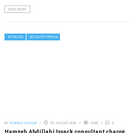
READ MORE
ACTUALITÉS
ACTUALITÉS PROPEJA
BY
CONNEX DESIGN
25 JUILLET 2018
3418
0
Hamzeh Abdillahi Issack consultant chargé