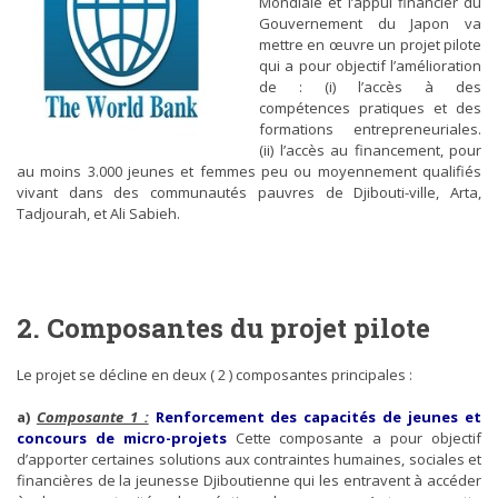
Mondiale et l’appui financier du
Gouvernement du Japon va
mettre en œuvre un projet pilote
qui a pour objectif l’amélioration
de : (i) l’accès à des
compétences pratiques et des
formations entrepreneuriales.
(ii) l’accès au financement, pour
au moins 3.000 jeunes et femmes peu ou moyennement qualifiés
ACTUALITÉS
ACTUALITÉS PROPEJA
vivant dans des communautés pauvres de Djibouti-ville, Arta,
Tadjourah, et Ali Sabieh.
CLÔTURE D’UNE FORMATION SUR L’ARTISANAT À
TADJOURAH
2. Composantes du projet pilote
Le projet se décline en deux ( 2 ) composantes principales :
a)
Composante 1 :
Renforcement des capacités de jeunes et
concours de micro-projets
Cette composante a pour objectif
ACTUALITÉS
ACTUALITÉS PROPEJA
d’apporter certaines solutions aux contraintes humaines, sociales et
financières de la jeunesse Djiboutienne qui les entravent à accéder
SEMAINE NATIONALE DE L’ACTION SOCIALE