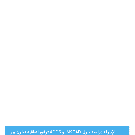
توقيع اتفاقية تعاون بين ADDS و INSTAD لإجراء دراسة حول