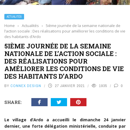
ACTUALITÉS
Home
›
Actualités
›
5ième journée de la semaine nationale de
l’action sociale : Des réalisations pour améliorer les conditions de vie
des habitants d’Ardo
5IÈME JOURNÉE DE LA SEMAINE
NATIONALE DE L’ACTION SOCIALE :
DES RÉALISATIONS POUR
AMÉLIORER LES CONDITIONS DE VIE
DES HABITANTS D’ARDO
BY
CONNEX DESIGN
27 JANVIER 2021
1935
0
SHARE:
Le village d’Ardo a accueilli le dimanche 24 janvier
dernier, une forte délégation ministérielle, conduite par