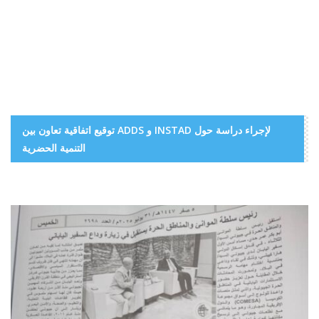
توقيع اتفاقية تعاون بين ADDS و INSTAD لإجراء دراسة حول
التنمية الحضرية